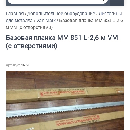
Главная
 / 
Дополнительное оборудование
 / 
Листогибы 
для металла
 / 
Van Mark
 / Базовая планка MM 851 L-2,6 
м VM (с отверстиями)
Базовая планка MM 851 L-2,6 м VM
(с отверстиями)
Артикул:
4674
тзывы о нас
Наш адрес
Регистрация
Связаться с нами