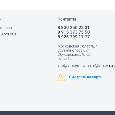
ь
Контакты
8 800 250 23 31
товара
8 915 373 75 50
и ответы
8 926 799 17 77
Московская область, г.
Солнечногорск, ул.
Обуховская, д 9, к А,
офис 12
info@snab-m.ru , sale@snab-m.r
Смотреть на карте