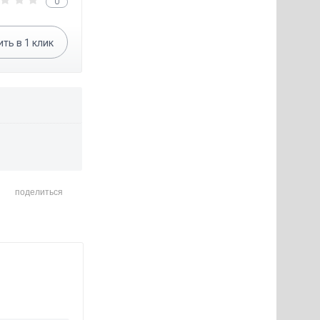
0
ить в
1
клик
поделиться