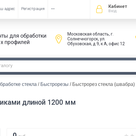
Кабинет
ш адрес
Регистрация
•••
Вход
Московская область, г.
нты для обработки
Солнечногорск, ул.
х профилей
Обуховская, д 9, к А, офис 12
бработке стекла
 / 
Быстрорезы
 / Быстрорез стекла (швабра) 
ликами длиной 1200 мм
0