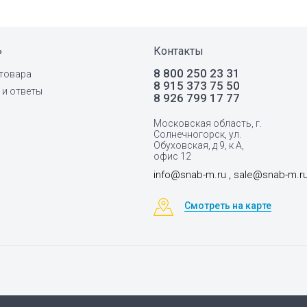
ь
Контакты
8 800 250 23 31
товара
8 915 373 75 50
и ответы
8 926 799 17 77
Московская область, г.
Солнечногорск, ул.
Обуховская, д 9, к А,
офис 12
info@snab-m.ru , sale@snab-m.r
Смотреть на карте