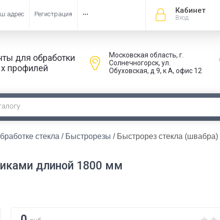
Кабинет
ш адрес
Регистрация
•••
Вход
Московская область, г.
нты для обработки
Солнечногорск, ул.
х профилей
Обуховская, д 9, к А, офис 12
бработке стекла
 / 
Быстрорезы
 / Быстрорез стекла (швабра) 
ликами длиной 1800 мм
0