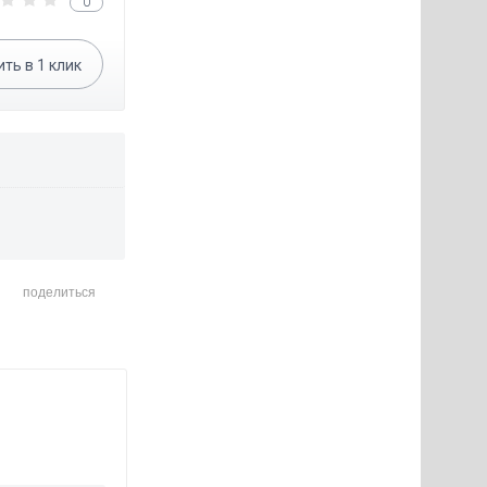
0
ить в
1
клик
поделиться