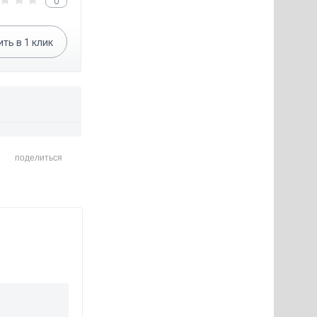
0
ить в
1
клик
поделиться