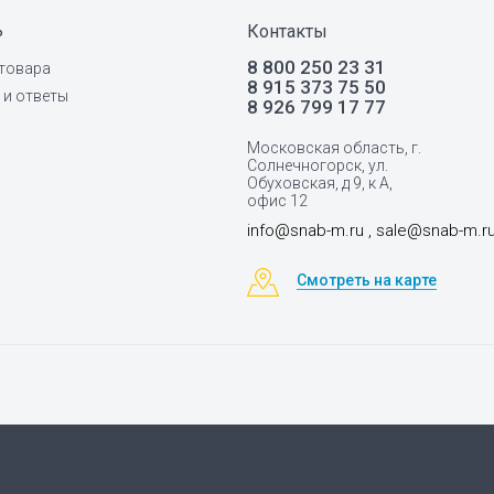
ь
Контакты
8 800 250 23 31
товара
8 915 373 75 50
и ответы
8 926 799 17 77
Московская область, г.
Солнечногорск, ул.
Обуховская, д 9, к А,
офис 12
info@snab-m.ru , sale@snab-m.r
Смотреть на карте