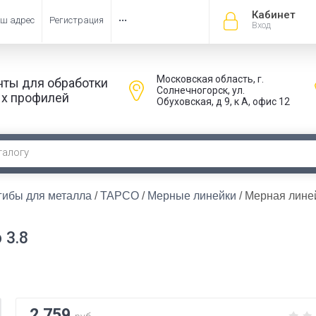
Кабинет
ш адрес
Регистрация
•••
Вход
Московская область, г.
нты для обработки
Солнечногорск, ул.
х профилей
Обуховская, д 9, к А, офис 12
гибы для металла
 / 
TAPCO
 / 
Мерные линейки
 / Мерная лине
 3.8
2 759