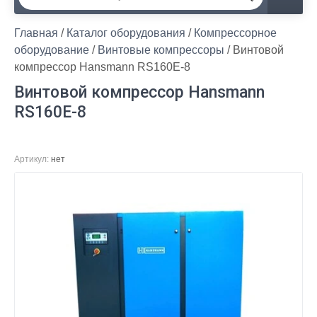
Главная
 / 
Каталог оборудования
 / 
Компрессорное 
оборудование
 / 
Винтовые компрессоры
 / Винтовой 
компрессор Hansmann RS160Е-8
Винтовой компрессор Hansmann
RS160Е-8
Артикул:
нет
тзывы о нас
Наш адрес
Регистрация
Связаться с нами