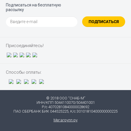
Подписаться на бесплатную
рассылку
ПОДПИСАТЬСЯ
Присоединяйтесь!
Способы оплаты:
© 2018 ООО “СНАБ-М”
ИНН/КПП 5044110070/504401001
Р/с 40702810840000028692
ПАО СБЕРБАНК БИК 044525225, К/с 30101810400000000225
Мегагрупп.ру